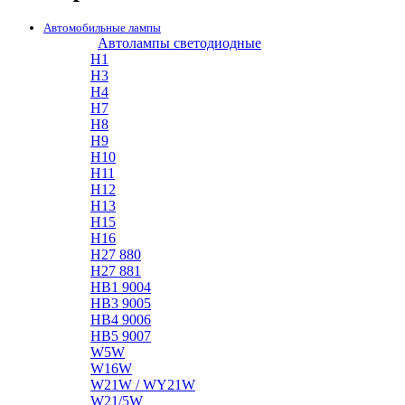
Автомобильные лампы
Автолампы светодиодные
H1
H3
H4
H7
H8
H9
H10
H11
H12
H13
H15
H16
H27 880
H27 881
HB1 9004
HB3 9005
HB4 9006
HB5 9007
W5W
W16W
W21W / WY21W
W21/5W