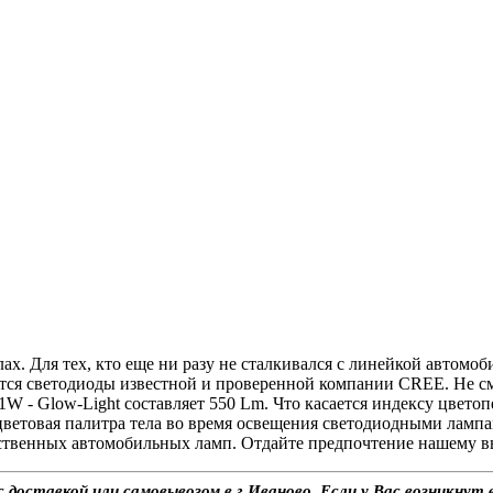
х. Для тех, кто еще ни разу не сталкивался с линейкой автомоб
ся светодиоды известной и проверенной компании CREE. Не смо
W - Glow-Light составляет 550 Lm. Что касается индексу цветоп
ветовая палитра тела во время освещения светодиодными лампами
ественных автомобильных ламп. Отдайте предпочтение нашему в
ставкой или самовывозом в г.Иваново. Если у Вас возникнут в