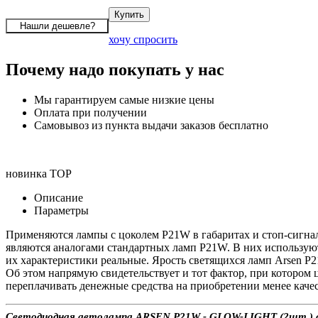
хочу спросить
Почему надо покупать у нас
Мы гарантируем самые низкие цены
Оплата при получении
Самовывоз из пункта выдачи заказов бесплатно
новинка
TOP
Описание
Параметры
Применяются лампы с цоколем P21W в габаритах и стоп-сигнала
являются аналогами стандартных ламп P21W. В них используют
их характеристики реальные. Ярость светящихся ламп Arsen P21
Об этом напрямую свидетельствует и тот фактор, при котором ц
переплачивать денежные средства на приобретении менее кач
Светодиодная автолампа ARSEN P21W - GLOW-LIGHT (2шт.) с до