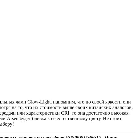
ильных ламп Glow-Light, напомним, что по своей яркости они
тря на то, что их стоимость выше своих китайских аналогов,
ередачи или характеристики CRI, то она достаточно высокая.
 Arsen будет близка к ее естественному цвету. Не стоит
ыбору!
опросы, звоните по телефону +7(908)911-66-15 . Наши