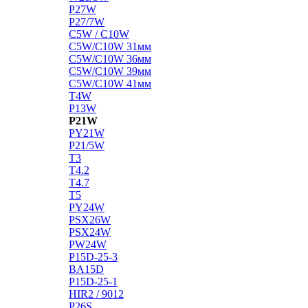
P27W
P27/7W
C5W / C10W
C5W/C10W 31мм
C5W/C10W 36мм
C5W/C10W 39мм
C5W/C10W 41мм
T4W
P13W
P21W
PY21W
P21/5W
T3
T4.2
T4.7
T5
PY24W
PSX26W
PSX24W
PW24W
P15D-25-3
BA15D
P15D-25-1
HIR2 / 9012
P26S