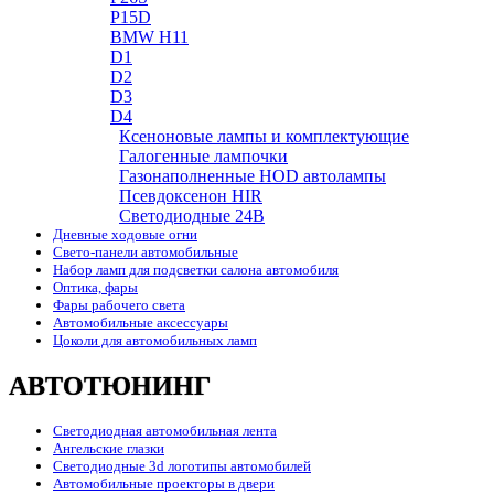
P15D
BMW H11
D1
D2
D3
D4
Ксеноновые лампы и комплектующие
Галогенные лампочки
Газонаполненные HOD автолампы
Псевдоксенон HIR
Cветодиодные 24B
Дневные ходовые огни
Свето-панели автомобильные
Набор ламп для подсветки салона автомобиля
Оптика, фары
Фары рабочего света
Автомобильные аксессуары
Цоколи для автомобильных ламп
АВТОТЮНИНГ
Светодиодная автомобильная лента
Ангельские глазки
Светодиодные 3d логотипы автомобилей
Автомобильные проекторы в двери