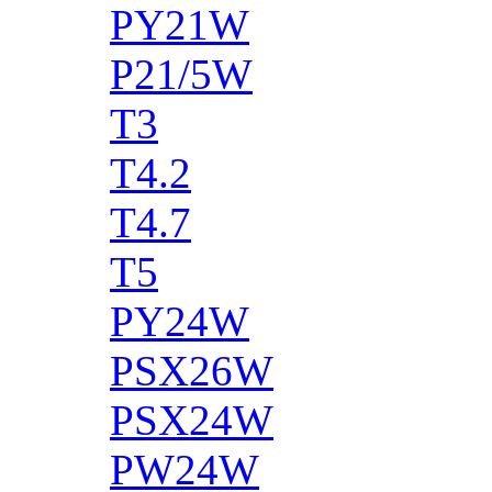
PY21W
P21/5W
T3
T4.2
T4.7
T5
PY24W
PSX26W
PSX24W
PW24W