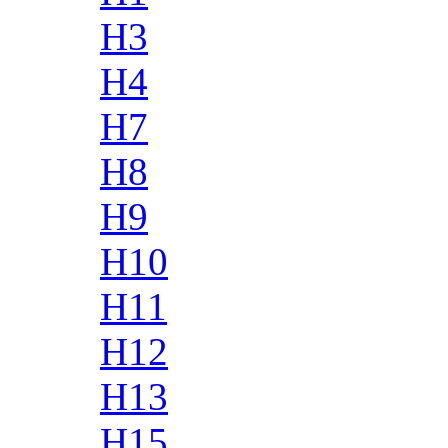
H3
H4
H7
H8
H9
H10
H11
H12
H13
H15