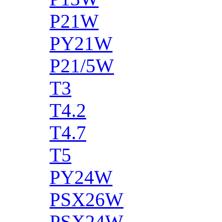
P21W
PY21W
P21/5W
T3
T4.2
T4.7
T5
PY24W
PSX26W
PSX24W