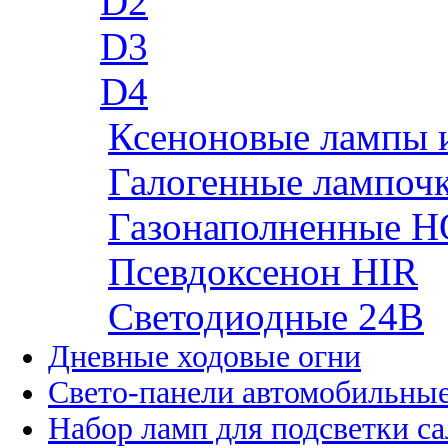
D2
D3
D4
Ксеноновые лампы 
Галогенные лампоч
Газонаполненные H
Псевдоксенон HIR
Cветодиодные 24B
Дневные ходовые огни
Свето-панели автомобильны
Набор ламп для подсветки с