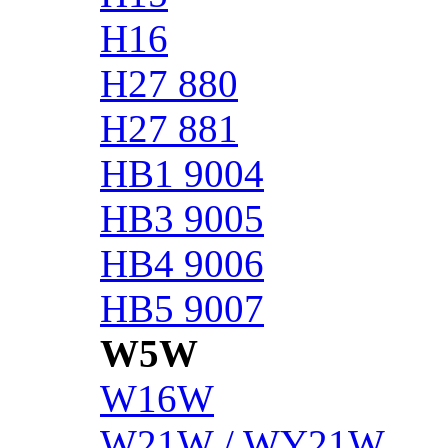
H16
H27 880
H27 881
HB1 9004
HB3 9005
HB4 9006
HB5 9007
W5W
W16W
W21W / WY21W