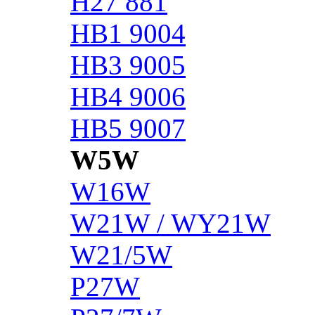
H27 881
HB1 9004
HB3 9005
HB4 9006
HB5 9007
W5W
W16W
W21W / WY21W
W21/5W
P27W