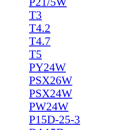
P21/5W
T3
T4.2
T4.7
T5
PY24W
PSX26W
PSX24W
PW24W
P15D-25-3