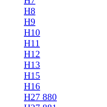
H7
H8
H9
H10
H11
H12
H13
H15
H16
H27 880