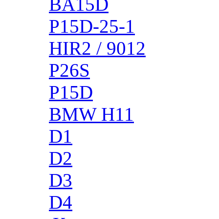
BA15D
P15D-25-1
HIR2 / 9012
P26S
P15D
BMW H11
D1
D2
D3
D4