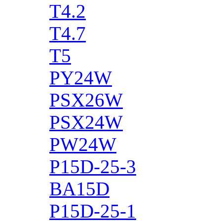
T4.2
T4.7
T5
PY24W
PSX26W
PSX24W
PW24W
P15D-25-3
BA15D
P15D-25-1