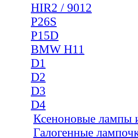
HIR2 / 9012
P26S
P15D
BMW H11
D1
D2
D3
D4
Ксеноновые лампы 
Галогенные лампоч