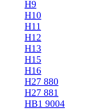
H9
H10
H11
H12
H13
H15
H16
H27 880
H27 881
HB1 9004