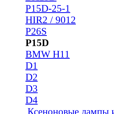
P15D-25-1
HIR2 / 9012
P26S
P15D
BMW H11
D1
D2
D3
D4
Ксеноновые лампы 