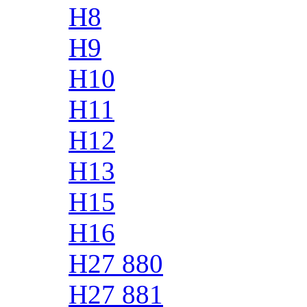
H8
H9
H10
H11
H12
H13
H15
H16
H27 880
H27 881