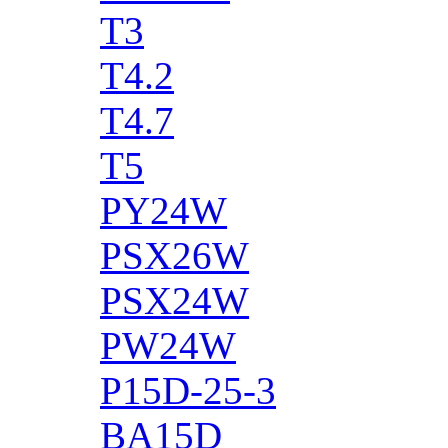
T3
T4.2
T4.7
T5
PY24W
PSX26W
PSX24W
PW24W
P15D-25-3
BA15D