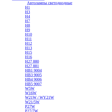
Автолампы светодиодные
H1
H3
H4
H7
H8
H9
H10
H11
H12
H13
H15
H16
H27 880
H27 881
HB1 9004
HB3 9005
HB4 9006
HB5 9007
W5W
W16W
W21W / WY21W
W21/5W
P27W
P27/7W