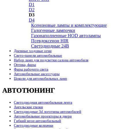
D1
D2
D3
D4
Ксеноновые лампы и комплектующие
Галогенные лампочки
Газонаполненные HOD автолампы
Псевдоксенон HIR
Cветодиодные 24B
Дневные ходовые огни
Свето-панели автомобильные
Набор ламп для подсветки салона автомобиля
Оптика, фары
Фары рабочего света
Автомобильные аксессуары
Цоколи для автомобильных ламп
АВТОТЮНИНГ
Светодиодная автомобильная лента
Ангельские глазки
Светодиодные 3d логотипы автомобилей
Автомобильные проекторы в двери
Гибкий неон автомобильный
Светодиодные колпачки