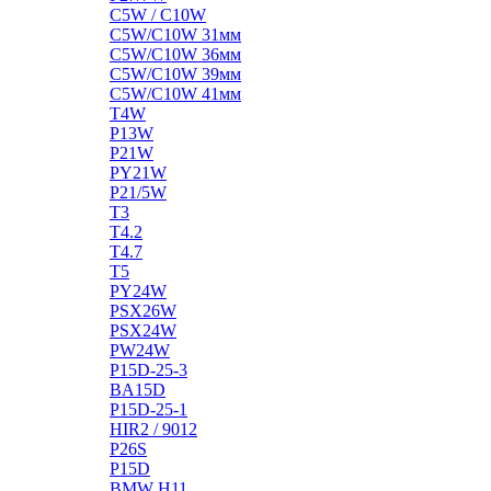
C5W / C10W
C5W/C10W 31мм
C5W/C10W 36мм
C5W/C10W 39мм
C5W/C10W 41мм
T4W
P13W
P21W
PY21W
P21/5W
T3
T4.2
T4.7
T5
PY24W
PSX26W
PSX24W
PW24W
P15D-25-3
BA15D
P15D-25-1
HIR2 / 9012
P26S
P15D
BMW H11