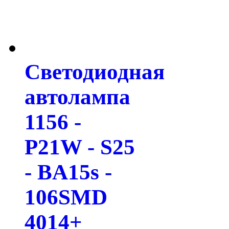
Светодиодная
автолампа
1156 -
P21W - S25
- BA15s -
106SMD
4014+