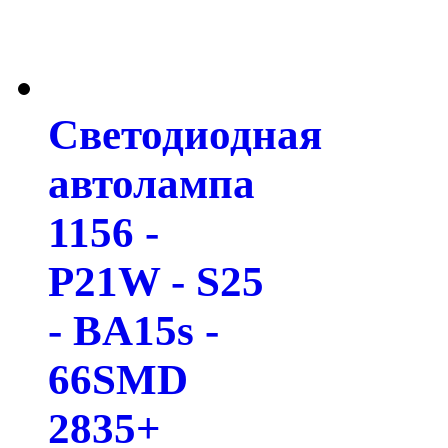
Светодиодная
автолампа
1156 -
P21W - S25
- BA15s -
66SMD
2835+