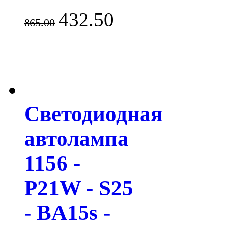
432.50
865.00
Светодиодная
автолампа
1156 -
P21W - S25
- BA15s -