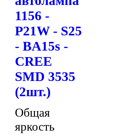
автолампа
1156 -
P21W - S25
- BA15s -
CREE
SMD 3535
(2шт.)
Общая
яркость