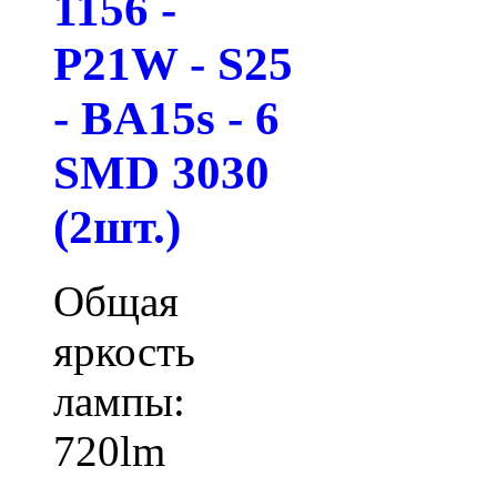
1156 -
P21W - S25
- BA15s - 6
SMD 3030
(2шт.)
Общая
яркость
лампы:
720lm