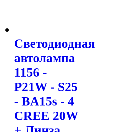
Светодиодная
автолампа
1156 -
P21W - S25
- BA15s - 4
CREE 20W
+ Линза