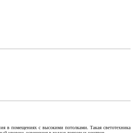
ия в помещениях с высокими потолками. Такая светотехника
дный уровень освещения в холлах торговых центров.