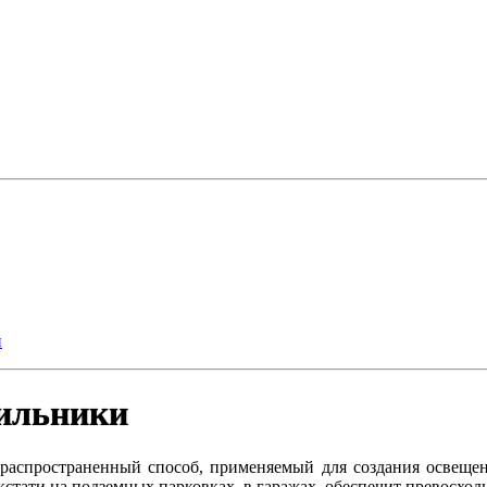
и
тильники
 распространенный способ, применяемый для создания освещен
 кстати на подземных парковках, в гаражах, обеспечит превосхо