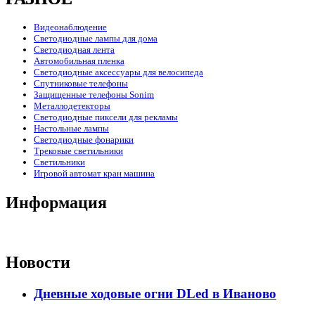
Видеонаблюдение
Светодиодные лампы для дома
Светодиодная лента
Автомобильная пленка
Светодиодные аксессуары для велосипеда
Спутниковые телефоны
Защищенные телефоны Sonim
Металлодетекторы
Светодиодные пиксели для рекламы
Настольные лампы
Светодиодные фонарики
Трековые светильники
Светильники
Игровой автомат кран машина
Информация
Новости
Дневные ходовые огни DLed в Иваново