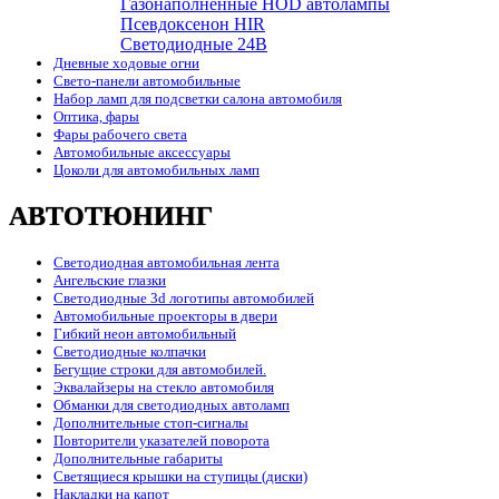
Газонаполненные HOD автолампы
Псевдоксенон HIR
Cветодиодные 24B
Дневные ходовые огни
Свето-панели автомобильные
Набор ламп для подсветки салона автомобиля
Оптика, фары
Фары рабочего света
Автомобильные аксессуары
Цоколи для автомобильных ламп
АВТОТЮНИНГ
Светодиодная автомобильная лента
Ангельские глазки
Светодиодные 3d логотипы автомобилей
Автомобильные проекторы в двери
Гибкий неон автомобильный
Светодиодные колпачки
Бегущие строки для автомобилей.
Эквалайзеры на стекло автомобиля
Обманки для светодиодных автоламп
Дополнительные стоп-сигналы
Повторители указателей поворота
Дополнительные габариты
Светящиеся крышки на ступицы (диски)
Накладки на капот