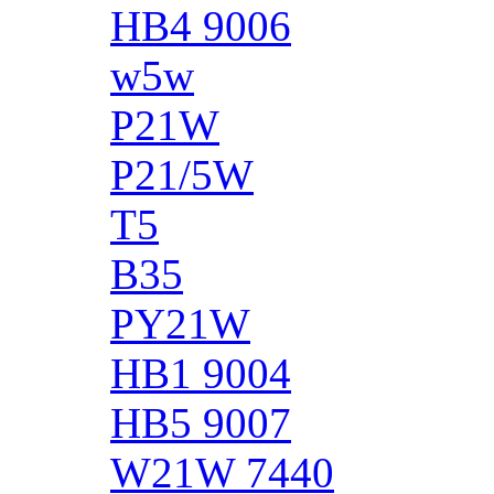
HB4 9006
w5w
P21W
P21/5W
T5
B35
PY21W
HB1 9004
HB5 9007
W21W 7440