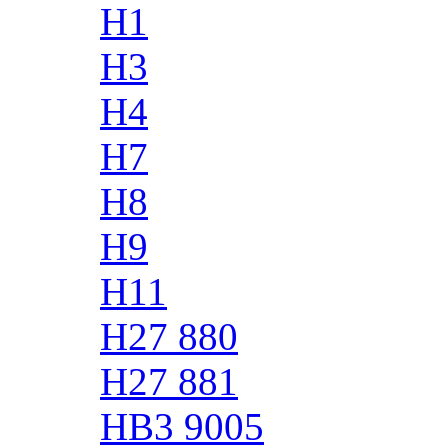
H1
H3
H4
H7
H8
H9
H11
H27 880
H27 881
HB3 9005