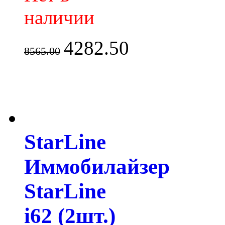
наличии
4282.50
8565.00
StarLine
Иммобилайзер
StarLine
i62 (2шт.)