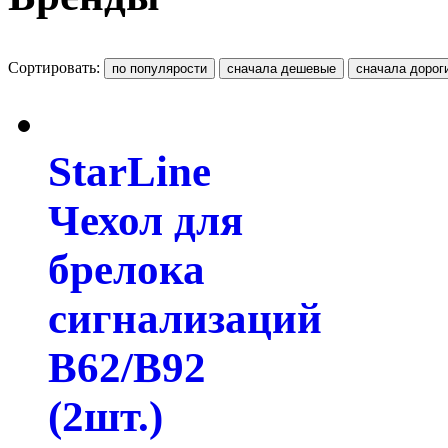
Сортировать:
StarLine
Чехол для
брелока
сигнализаций
B62/B92
(2шт.)